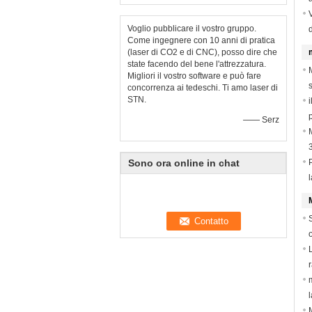
Voglio pubblicare il vostro gruppo.
d
Come ingegnere con 10 anni di pratica
(laser di CO2 e di CNC), posso dire che
state facendo del bene l'attrezzatura.
Migliori il vostro software e può fare
concorrenza ai tedeschi. Ti amo laser di
STN.
—— Serz
Sono ora online in chat
P