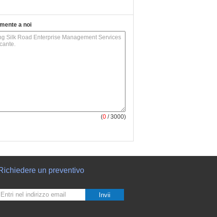
tamente a noi
(
0
/ 3000)
Richiedere un preventivo
Invii