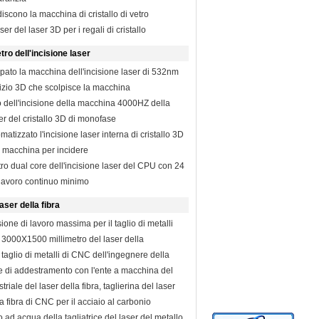
iscono la macchina di cristallo di vetro
ser del laser 3D per i regali di cristallo
ro dell'incisione laser
pato la macchina dell'incisione laser di 532nm
tizio 3D che scolpisce la macchina
ro dell'incisione della macchina 4000HZ della
ser del cristallo 3D di monofase
atizzato l'incisione laser interna di cristallo 3D
la macchina per incidere
ro dual core dell'incisione laser del CPU con 24
i lavoro continuo minimo
laser della fibra
ione di lavoro massima per il taglio di metalli
 3000X1500 millimetro del laser della
del laser
 taglio di metalli di CNC dell'ingegnere della
re di addestramento con l'ente a macchina del
triale del laser della fibra, taglierina del laser
a fibra di CNC per il acciaio al carbonio
ad acqua della tagliatrice del laser del metallo