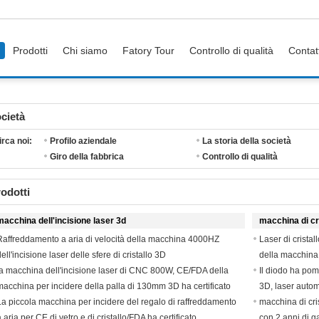
Prodotti
Chi siamo
Fatory Tour
Controllo di qualità
Contat
cietà
irca noi:
Profilo aziendale
La storia della società
Giro della fabbrica
Controllo di qualità
odotti
macchina dell'incisione laser 3d
macchina di cri
Raffreddamento a aria di velocità della macchina 4000HZ
Laser di cristal
ell'incisione laser delle sfere di cristallo 3D
della macchina 
la macchina dell'incisione laser di CNC 800W, CE/FDA della
Il diodo ha pom
macchina per incidere della palla di 130mm 3D ha certificato
3D, laser auto
La piccola macchina per incidere del regalo di raffreddamento
macchina di cri
a aria per CE di vetro e di cristallo/FDA ha certificato
con 2 anni di g