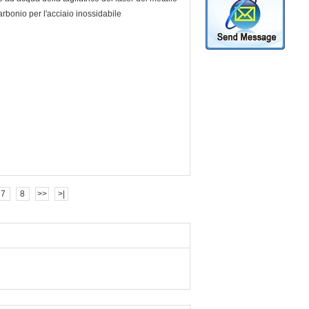
arbonio per l'acciaio inossidabile
7
8
>>
>|