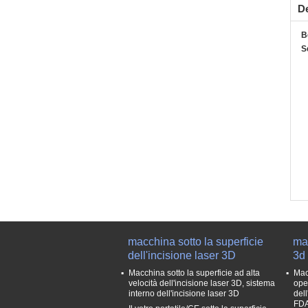
De
B
S
macchina sotto la superficie
mac
dell'incisione laser 3D
3d
Macchina sotto la superficie ad alta
Mac
velocità dell'incisione laser 3D, sistema
ope
interno dell'incisione laser 3D
del
FD