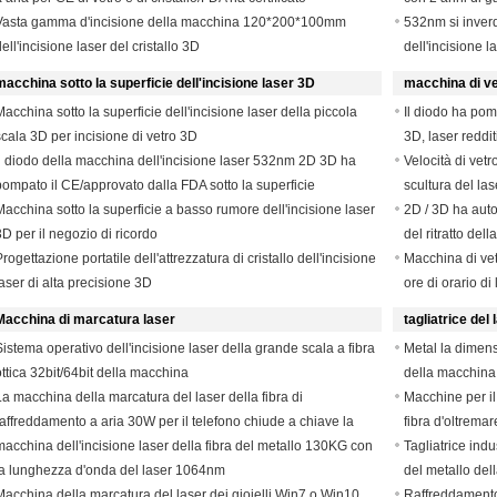
Vasta gamma d'incisione della macchina 120*200*100mm
532nm si inverd
ell'incisione laser del cristallo 3D
dell'incisione la
macchina sotto la superficie dell'incisione laser 3D
macchina di vet
Macchina sotto la superficie dell'incisione laser della piccola
Il diodo ha pom
scala 3D per incisione di vetro 3D
3D, laser reddi
il diodo della macchina dell'incisione laser 532nm 2D 3D ha
Velocità di vet
pompato il CE/approvato dalla FDA sotto la superficie
scultura del la
Macchina sotto la superficie a basso rumore dell'incisione laser
2D / 3D ha autom
3D per il negozio di ricordo
del ritratto del
rogettazione portatile dell'attrezzatura di cristallo dell'incisione
Macchina di vet
laser di alta precisione 3D
ore di orario d
Macchina di marcatura laser
tagliatrice del 
Sistema operativo dell'incisione laser della grande scala a fibra
Metal la dimens
ottica 32bit/64bit della macchina
della macchina
La macchina della marcatura del laser della fibra di
taglierina/CNC 
Macchine per il
raffreddamento a aria 30W per il telefono chiude a chiave la
fibra d'oltrema
fabbrica
macchina dell'incisione laser della fibra del metallo 130KG con
ghisa
Tagliatrice indus
la lunghezza d'onda del laser 1064nm
del metallo dell
Macchina della marcatura del laser dei gioielli Win7 o Win10
Raffreddamento 