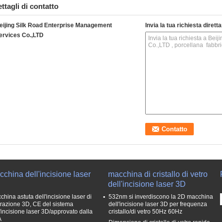
ttagli di contatto
eijing Silk Road Enterprise Management
Invia la tua richiesta diret
ervices Co.,LTD
china dell'incisione laser
macchina di cristallo di vetro
dell'incisione laser 3D
china astuta dell'incisione laser di
532nm si inverdiscono la 2D macchina
razione 3D, CE del sistema
dell'incisione laser 3D per frequenza
l'incisione laser 3D/approvato dalla
cristallo/di vetro 50Hz 60Hz
A