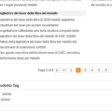
per i regali personali metallo
del acciaio al c
Tagliatrice del laser della fibra del metallo
agliatrice del laser della fibra di 1530 metalli, taglierina
industriale del laser per acciaio inossidabile
progettazione raffreddata aria della struttura compatta della
tagliatrice del laser della fibra del metallo di CNC 1000W
Potere della tagliatrice del laser della fibra del metallo del
macchinario di costruzione 1000W
Tipo aperto macchina dell'incisione laser di CNC, macchina
dell'incisione laser per metallo
Page 2 of 8
|<
<<
1
2
3
4
5
6
rodotto Tag
parola
chiave :